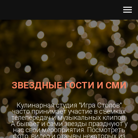
ЗВЕЗДНЫЕ ГОСТИ И СМИ
Кулинарная студия "Игра Столов"
часто принимает участие в съемках
телепередач и музыкальных клипов.
А бывает и сами звезды празднуют у
нас свои мероприятия. Посмотреть
фото, видео и отзывы некоторых из