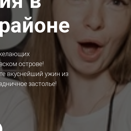
ия в
районе
 желающих
вском острове!
те вкуснейший ужин из
здничное застолье!