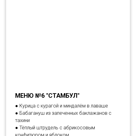
МЕНЮ №6 "СТАМБУЛ"
● Курица с курагой и миндалём в лаваше
● Бабагануш из запеченных баклажанов с
тахини
● Тёплый штрудель с абрикосовым
конфитюром и яблоком