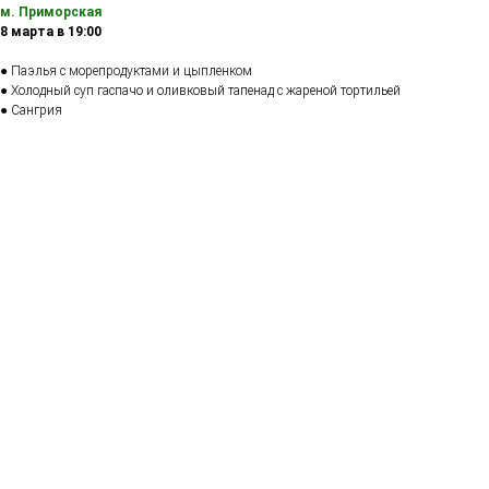
м. Приморская
8 марта в 19:00
● Паэлья с морепродуктами и цыпленком
● Холодный суп гаспачо и оливковый тапенад с жареной тортильей
● Сангрия